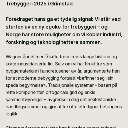
Trebyggeri 2025 i Grimstad.
Foredraget hans ga et tydelig signal: Vi står ved
starten av en ny epoke for trebyggeri – og
Norge har store muligheter om vi kobler industri,
forskning og teknologi tettere sammen.
Wagner åpnet med å løfte frem treets lange historie og
korte industrialiserte tid. Selv om vi har brukt tre som
byggemateriale i hundretusener av år, argumenterte han
for at moderne trebygging fortsatt «befinner seg i sin
spede begynnelse». Tradisjonelle systemer – basert på
rette komponenter, ortogonale grid og enkle
sammenføyninger – avgrenser i dag det arkitektoniske
handlingsrommet og gjør at tre ofte etterligner betongens
logikk.
Gjennom foredraget viste han hvordan computational