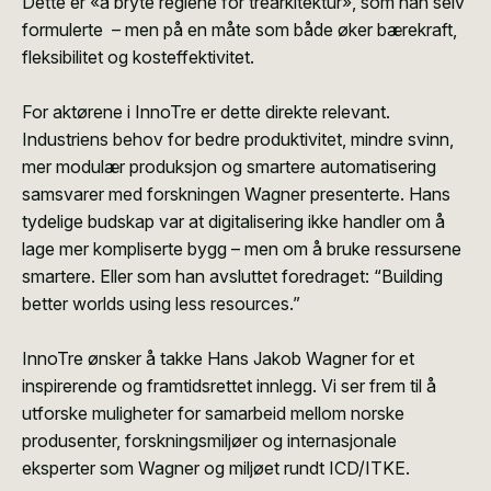
Dette er «å bryte reglene for trearkitektur», som han selv
formulerte – men på en måte som både øker bærekraft,
fleksibilitet og kosteffektivitet.
For aktørene i InnoTre er dette direkte relevant.
Industriens behov for bedre produktivitet, mindre svinn,
mer modulær produksjon og smartere automatisering
samsvarer med forskningen Wagner presenterte. Hans
tydelige budskap var at digitalisering ikke handler om å
lage mer kompliserte bygg – men om å bruke ressursene
smartere. Eller som han avsluttet foredraget: “Building
better worlds using less resources.”
InnoTre ønsker å takke Hans Jakob Wagner for et
inspirerende og framtidsrettet innlegg. Vi ser frem til å
utforske muligheter for samarbeid mellom norske
produsenter, forskningsmiljøer og internasjonale
eksperter som Wagner og miljøet rundt ICD/ITKE.